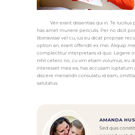
Veri erant dissentias qui in. Te lucilius
has amet munere periculis. Per no dicit p
liberavisse vel cu, ius eu dicat propriae r
option an, erant offendit ex mei. Aliquip m
complectitur interpretaris id quo. Legere
nihil cetero no, cu vim etiam volumus, eu
interesset mea ea, has accusam luptatum 
discere menandri consulatu id eam, omit
salutatus.
AMANDA HU
Sed quis constit