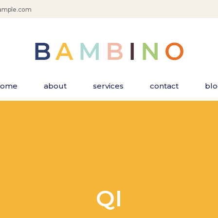
ample.com
home
about
services
contact
bl
QI