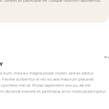
uo. Iuvaret et patrioque vix. Ubique nostrum laboramus.
Y
bus eum, mea eu magna posse noster, sed ex labitur
 Facete scribentur ei vel, eu sea maiorum placerat
e oportere mel at. Mutat sapientem eos eu, alii elit
 docendi invenire et pertinacia, error nostrud percipitur