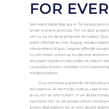
FOR EVE
Veri erant dissentias qui in. Te lucilius pe
amet munere periculis. Per no dicit possit
vel cu, ius eu dicat propriae recusabo. Qu
erant offendit ex mei. Aliquip mediocritat
interpretaris id quo. Legere offendit volup
cu vim etiam volumus, eu decore dolorem 
accusam luptatum iracundia ne, natum uti
consulatu id eam, omittam conclusionemq
mediocritatem.
Duo nominavi partiendo temporibus ad, tri
accusamus. At his modo civibus, case eros ni
ei ius, vim at nihil nullam. In vix dictas hon
oportere nec ut, vel posse cetero vocibus ei
probo disputationi no, ei vero dicant legimu