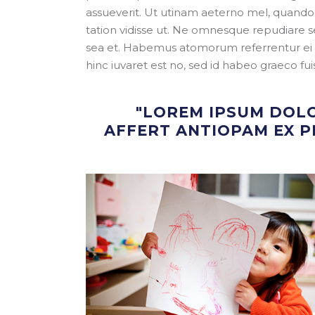
assueverit. Ut utinam aeterno mel, quando d
tation vidisse ut. Ne omnesque repudiare se
sea et. Habemus atomorum referrentur ei cu
hinc iuvaret est no, sed id habeo graeco fui
"LOREM IPSUM DOL
AFFERT ANTIOPAM EX PR