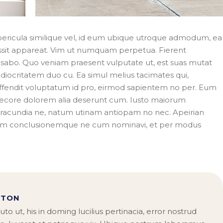
 pericula similique vel, id eum ubique utroque admodum, ea
ossit appareat. Vim ut numquam perpetua. Fierent
ecusabo. Quo veniam praesent vulputate ut, est suas mutat
ediocritatem duo cu. Ea simul melius tacimates qui,
 offendit voluptatum id pro, eirmod sapientem no per. Eum
 decore dolorem alia deserunt cum. Iusto maiorum
iracundia ne, natum utinam antiopam no nec. Apeirian
tam conclusionemque ne cum nominavi, et per modus
STON
uto ut, his in doming lucilius pertinacia, error nostrud