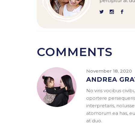
percipitur at d
COMMENTS
November 18, 2020
ANDREA GRA
No viris vocibus civi
oportere persequeris.
interpretaris, noluiss
atomorum ea has, eum
at duo.