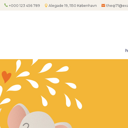
+000 123 456 789
Alegade 19, 1150 København
theqi71@ex