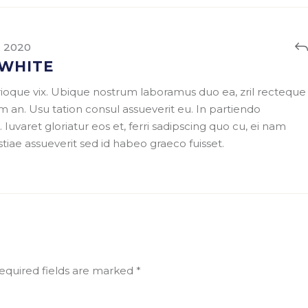
, 2020
 WHITE
trioque vix. Ubique nostrum laboramus duo ea, zril recteque
 an. Usu tation consul assueverit eu. In partiendo
. Iuvaret gloriatur eos et, ferri sadipscing quo cu, ei nam
tiae assueverit sed id habeo graeco fuisset.
equired fields are marked
*