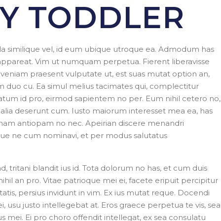
RY TODDLER
ricula similique vel, id eum ubique utroque ea. Admodum has
 appareat. Vim ut numquam perpetua. Fierent liberavisse
o veniam praesent vulputate ut, est suas mutat option an,
em duo cu. Ea simul melius tacimates qui, complectitur
tatum id pro, eirmod sapientem no per. Eum nihil cetero no,
alia deserunt cum. Iusto maiorum interesset mea ea, has
nam antiopam no nec. Apeirian discere menandri
ue ne cum nominavi, et per modus salutatus
tani blandit ius id. Tota dolorum no has, et cum duis
hil an pro. Vitae patrioque mei ei, facete eripuit percipitur
estatis, persius invidunt in vim. Ex ius mutat reque. Docendi
, usu justo intellegebat at. Eros graece perpetua te vis, sea
s mei. Ei pro choro offendit intellegat, ex sea consulatu